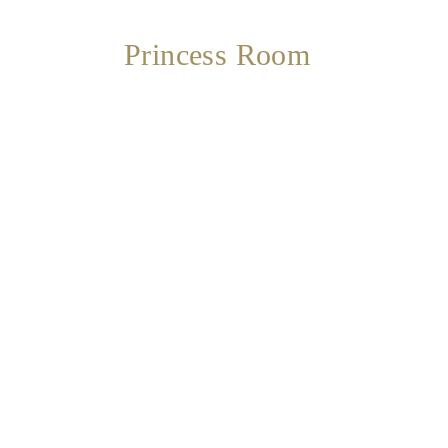
Rooms
Princess Room
About
Us
Dining
Meeting
&
Events
Nearby
Attraction
Hotel
Facilities
Hotel