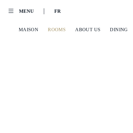
|
MENU
FR
MAISON
ROOMS
ABOUT US
DINING
Helnan
International
Maison